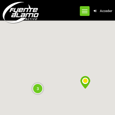
Notice
: Undefined offset: 0 in
Acceder
/var/www/clients/client1/web50/web/wp-content/plugins/cardoza-
facebook-like-box/cardoza_facebook_like_box.php
on line
924
3