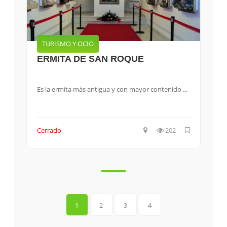
TURISMO Y OCIO
ERMITA DE SAN ROQUE
Es la ermita más antigua y con mayor contenido ...
Cerrado
202
1
2
3
4