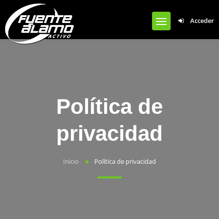
Notice
: Undefined offset: 0 in
Acceder
/var/www/clients/client1/web50/web/wp-content/plugins/cardoza-
facebook-like-box/cardoza_facebook_like_box.php
on line
924
Política de
privacidad
Inicio
Política de privacidad