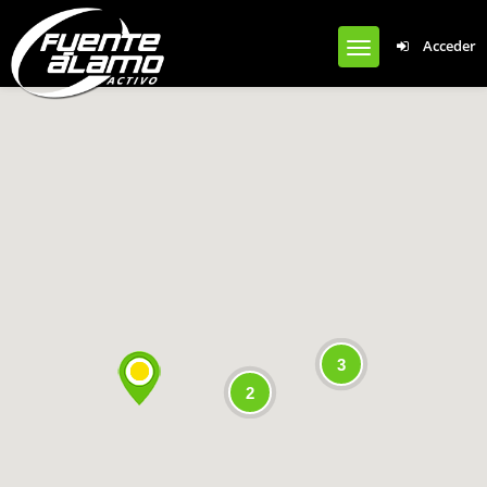
Notice
: Undefined offset: 0 in
Acceder
/var/www/clients/client1/web50/web/wp-content/plugins/cardoza-
facebook-like-box/cardoza_facebook_like_box.php
on line
924
3
2