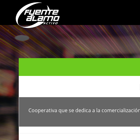
Notice
: Undefined offset: 0 in
/var/www/clients/client1/web50/web/wp-
Cooperativa que se dedica a la comercializació