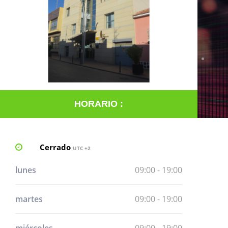
HORARIO :
Cerrado
UTC +2
lunes
09:00 - 19:00
martes
09:00 - 19:00