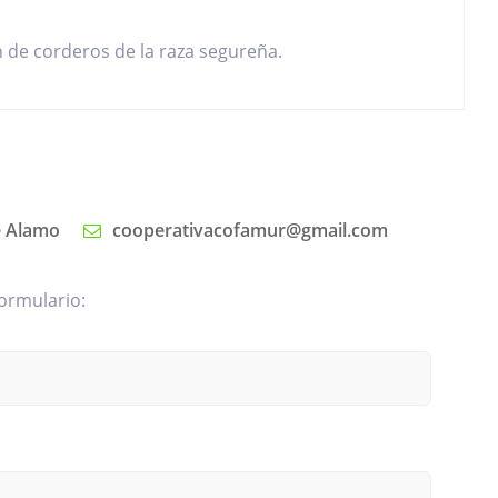
n de corderos de la raza segureña.
e Alamo
cooperativacofamur@gmail.com
ormulario: