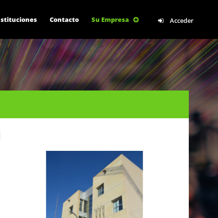
box.php
on line
924
nstituciones
Contacto
Su Empresa
Acceder