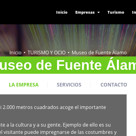
content/plugins/cardoza-facebook-like-box/cardoza_facebook_like_
Inicio
Empresas
Turismo
I
Inicio
TURISMO Y OCIO
Museo de Fuente Álamo
useo de Fuente Ála
LA EMPRESA
SERVICIOS
CONTACTO
si 2.000 metros cuadrados acoge el importante
e a la cultura y a su gente. Ejemplo de ello es su
l visitante puede impregnarse de las costumbres y