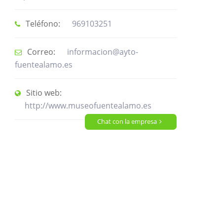
Teléfono:
969103251
Correo:
informacion@ayto-
fuentealamo.es
Sitio web:
http://www.museofuentealamo.es
Chat con la empresa