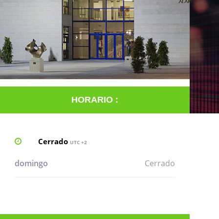
HORARIO :
Cerrado
UTC +2
domingo
Cerrado