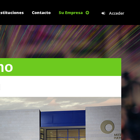
box.php
on line
924
nstituciones
Contacto
Su Empresa
Acceder
mo