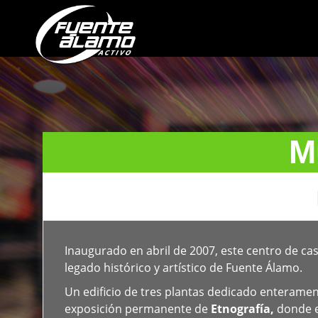
Notice
: Undefined offset: 0 in
/var/www/clients/client1/web50/web/wp-
M
Inaugurado en abril de 2007, este centro de ca
legado histórico y artístico de Fuente Álamo.
Un edificio de tres plantas dedicado enterament
exposición permanente de
Etnografía,
donde e