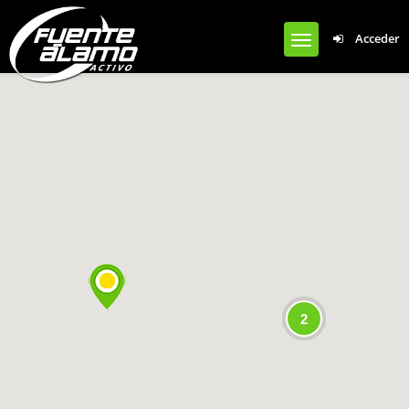
Notice
: Undefined offset: 0 in
Acceder
/var/www/clients/client1/web50/web/wp-content/plugins/cardoza-
facebook-like-box/cardoza_facebook_like_box.php
on line
924
2