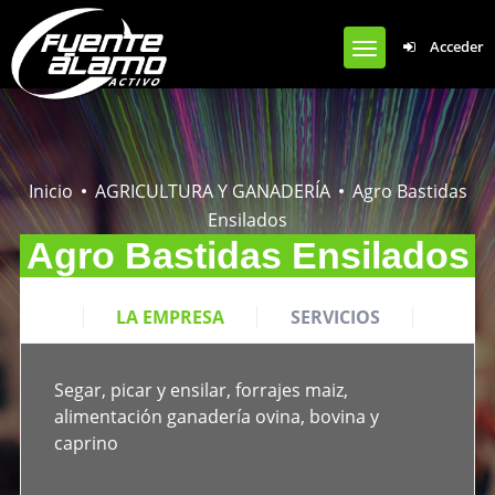
Notice
: Undefined offset: 0 in
Acceder
/var/www/clients/client1/web50/web/wp-content/plugins/cardoza-
facebook-like-box/cardoza_facebook_like_box.php
on line
924
Inicio
AGRICULTURA Y GANADERÍA
Agro Bastidas
Ensilados
Agro Bastidas Ensilados
LA EMPRESA
SERVICIOS
Segar, picar y ensilar, forrajes maiz,
CONTACTO
alimentación ganadería ovina, bovina y
caprino