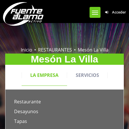
Notice
: Undefined offset: 0 in
Acceder
/var/www/clients/client1/web50/web/wp-content/plugins/cardoza-
facebook-like-box/cardoza_facebook_like_box.php
on line
924
Inicio
RESTAURANTES
Mesón La Villa
Mesón La Villa
LA EMPRESA
SERVICIOS
CONTACTO
Restaurante
Desayunos
Tapas