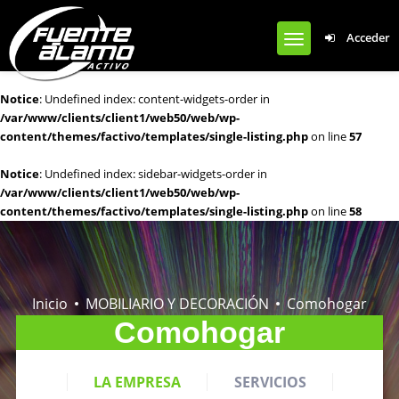
Notice
: Undefined offset: 0 in
Acceder
/var/www/clients/client1/web50/web/wp-content/plugins/cardoza-
facebook-like-box/cardoza_facebook_like_box.php
on line
924
Notice
: Undefined index: content-widgets-order in
/var/www/clients/client1/web50/web/wp-
content/themes/factivo/templates/single-listing.php
on line
57
Notice
: Undefined index: sidebar-widgets-order in
/var/www/clients/client1/web50/web/wp-
content/themes/factivo/templates/single-listing.php
on line
58
Inicio
MOBILIARIO Y DECORACIÓN
Comohogar
Comohogar
LA EMPRESA
SERVICIOS