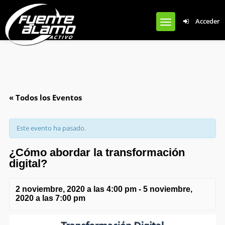
Notice
: Undefined offset: 0 in
Acceder
/var/www/clients/client1/web50/web/wp-content/plugins/cardoza-
facebook-like-box/cardoza_facebook_like_box.php
on line
924
« Todos los Eventos
Este evento ha pasado.
¿Cómo abordar la transformación
digital?
2 noviembre, 2020 a las 4:00 pm
-
5 noviembre,
2020 a las 7:00 pm